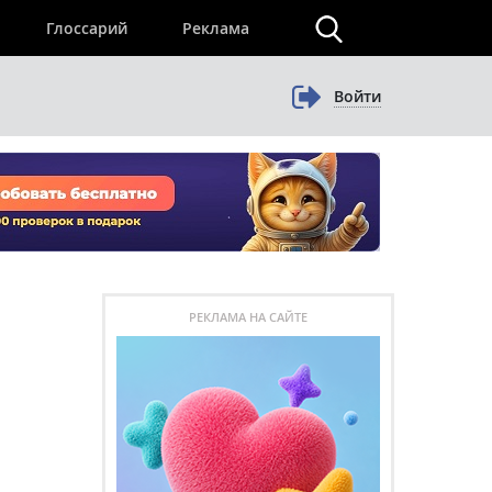
×
Глоссарий
Реклама
Войти
РЕКЛАМА НА САЙТЕ