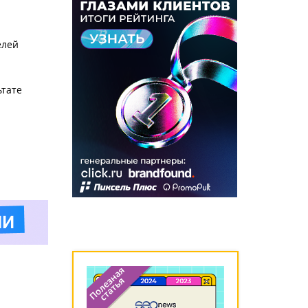
елей
ьтате