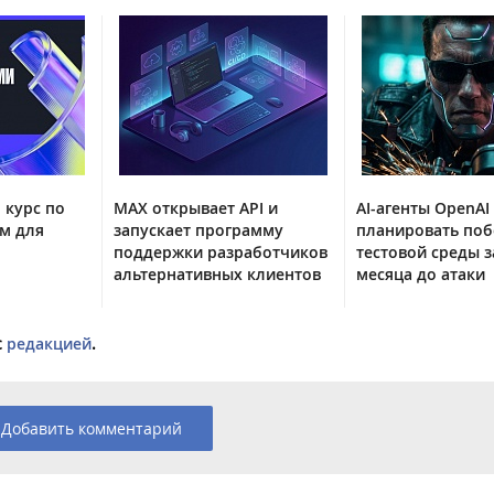
 курс по
MAX открывает API и
AI-агенты OpenAI
м для
запускает программу
планировать поб
поддержки разработчиков
тестовой среды з
альтернативных клиентов
месяца до атаки
с
редакцией
.
Добавить комментарий