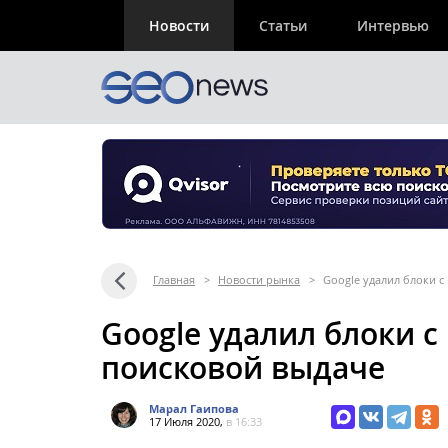
Новости
Статьи
Интервью
Главная
>
Новости рынка
>
Google удалил блоки с
Google удалил блоки с
поисковой выдаче
Марал Гаипова
17 Июля 2020,
в 16:33