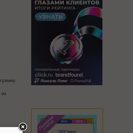
ограмму
 из