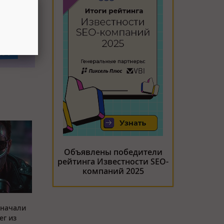
Объявлены победители
рейтинга Известности SEO-
компаний 2025
 начали
ег из