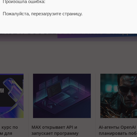
Произошла ошибка:
Пожалуйста, перезагрузите страницу.
 курс по
MAX открывает API и
AI-агенты OpenAI
м для
запускает программу
планировать поб