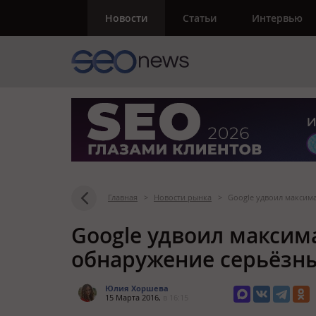
Новости
Статьи
Интервью
Главная
>
Новости рынка
>
Google удвоил максим
Google удвоил максим
обнаружение серьёзны
Юлия Хоршева
15 Марта 2016,
в 16:15