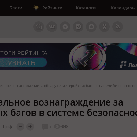
Блоги
Рейтинги
Каталоги
Календарь
альное вознаграждение за обнаружение серьёзных багов в системе безопасности
альное вознаграждение за
х багов в системе безопасно
Шрифт:
1
6930