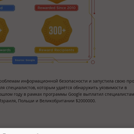
 проблемам информационной безопасности и запустила свою пр
для специалистов, которым удаётся обнаружить уязвимости в
ошлом году в рамках программы Google выплатил специалистам
 Израиля, Польши и Великобритании $2000000.