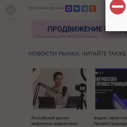
Рассказать друзьям:
Наверх
НОВОСТИ РЫНКА:
ЧИТАЙТЕ ТАКЖЕ
Российский рынок
Яндекс запустил
инфлюенс-маркетинга
ПромоСтраница