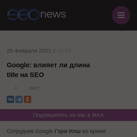
≡
25 Февраля 2021
в 10:53
Google: влияет ли длина
title на SEO
0
28877
Подпишитесь на нас в MAX
Сотрудник Google
Гэри Илш
во время