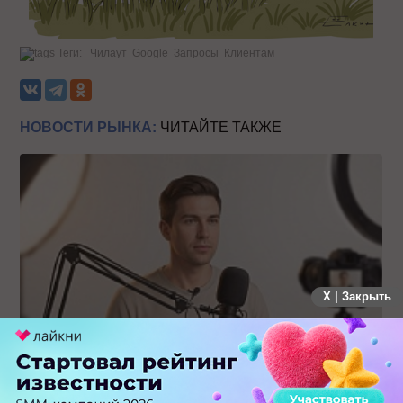
Теги:
Чилаут
Google
Запросы
Клиентам
НОВОСТИ РЫНКА:
ЧИТАЙТЕ ТАКЖЕ
X | Закрыть
Российский рынок инфлюенс-маркетинга вошел в фазу
стагнации после нескольких лет роста