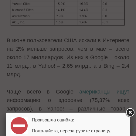
В июне пользователи США искали в Интернете
на 2% меньше запросов, чем в мае – всего
около 17 миллиардов. Из них в Google – около
11 млрд., в Yahoo! – 2,65 млрд., а в Bing – 2,4
млрд.
Чаще всего в Google
американцы ищут
информацию о здоровье (75,37% всех
запросов), в Yahoo! – различные товары
(24,62%), а в Bing – финансовые услуги
Произошла ошибка:
(17,65%), сообщает исследовательская
Пожалуйста, перезагрузите страницу.
компания Rosetta.