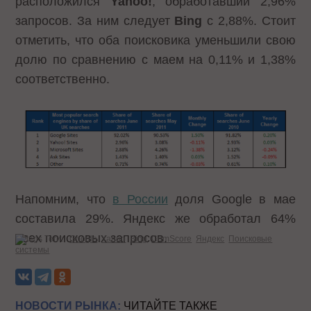
расположился
Yahoo!
, обработавший 2,96%
запросов. За ним следует
Bing
с 2,88%. Стоит
отметить, что оба поисковика уменьшили свою
долю по сравнению с маем на 0,11% и 1,38%
соответственно.
Напомним, что
в России
доля Google в мае
составила 29%. Яндекс же обработал 64%
всех поисковых запросов.
Теги:
Google
Yahoo
Bing
ComScore
Яндекс
Поисковые
системы
НОВОСТИ РЫНКА:
ЧИТАЙТЕ ТАКЖЕ