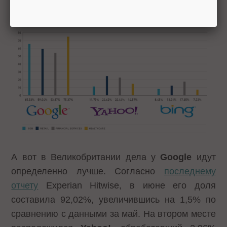
А вот в Великобритании дела у
Google
идут
определенно лучше. Согласно
последнему
отчету
Experian Hitwise, в июне его доля
составила 92,02%, увеличившись на 1,5% по
сравнению с данными за май. На втором месте