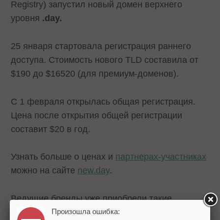
Registry) запустил новый домен верхнего
уровня
.day.
25 января стартовала регистрация раннего
доступа. Стоимость нового TLD составила от
$190 до $16520 (для премиум-доменов).
С 1 февраля открылась общая регистрация.
Цена после открытия общей регистрации
составит $20 в год.
Узнать больше о ценах и
партнерах-участниках
можно на сайте
new.day
.
Ведущие бренды уже приобрели такие
Произошла ошибка:
варианты, как BlackFri.day, CyberMon.day и