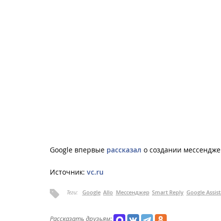
Google впервые
рассказал
о создании мессенджер
Источник:
vc.ru
Теги:
Google
Allo
Мессенджер
Smart Reply
Google Assist
Рассказать друзьям: