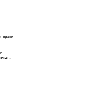
есторане
 и
ливать