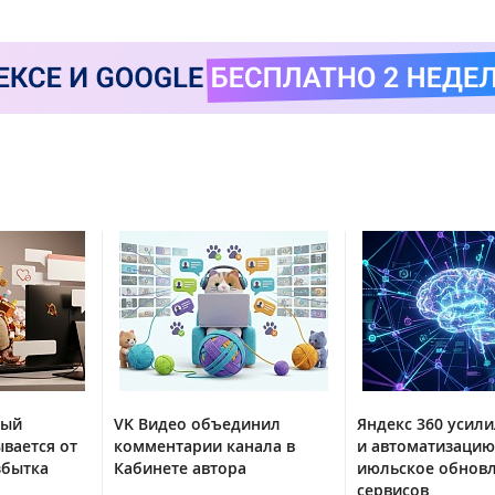
тый
VK Видео объединил
Яндекс 360 усили
вается от
комментарии канала в
и автоматизацию
збытка
Кабинете автора
июльское обнов
сервисов