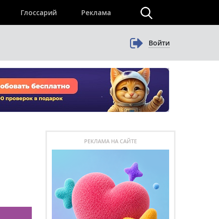
×
Глоссарий
Реклама
Войти
РЕКЛАМА НА САЙТЕ