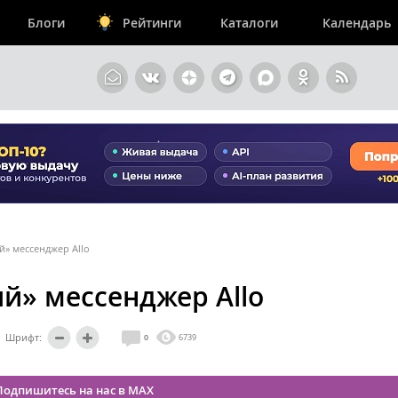
Блоги
Рейтинги
Каталоги
Календарь
й» мессенджер Allo
й» мессенджер Allo
Шрифт:
0
6739
Подпишитесь на нас в MAX