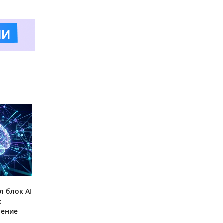
л блок AI
:
ление