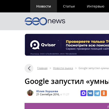
Новости
Статьи
Интервью
Главная
>
Новости рынка
>
Google запустил «умны
Google запустил «умны
Юлия Хоршева
21 Сентября 2016,
в 11:27