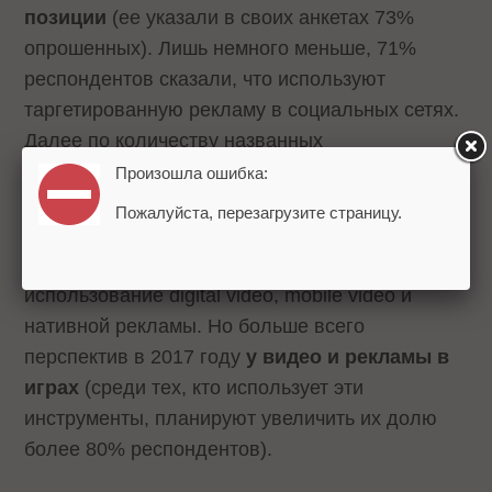
позиции
(ее указали в своих анкетах 73%
опрошенных). Лишь немного меньше, 71%
респондентов сказали, что используют
таргетированную рекламу в социальных сетях.
Далее по количеству названных
рекламодателями: контекстная реклама (64%),
Произошла ошибка:
специальные проекты (63%), digital video (53%).
Пожалуйста, перезагрузите страницу.
Согласно исследованию, растет
использование digital video, mobile video и
нативной рекламы. Но больше всего
перспектив в 2017 году
у видео и рекламы в
играх
(среди тех, кто использует эти
инструменты, планируют увеличить их долю
более 80% респондентов).