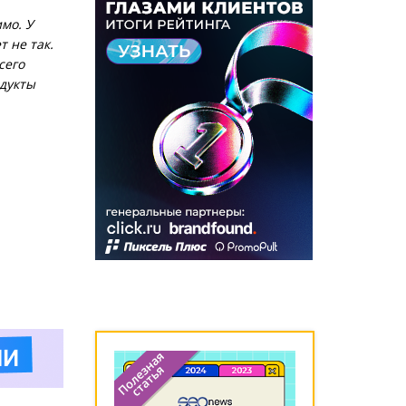
мо. У
 не так.
сего
одукты