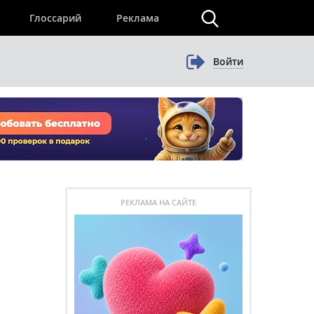
×
Глоссарий
Реклама
Войти
РЕКЛАМА НА САЙТЕ