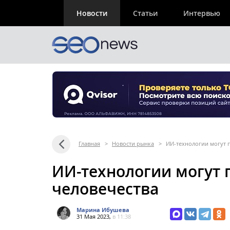
Новости
Статьи
Интервью
Главная
>
Новости рынка
>
ИИ-технологии могут 
ИИ-технологии могут
человечества
Марина Ибушева
31 Мая 2023,
в 11:38