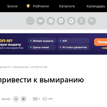
Блоги
Рейтинги
Каталоги
Календарь
привести к вымиранию человечества
 привести к вымиранию
Шрифт:
0
2886