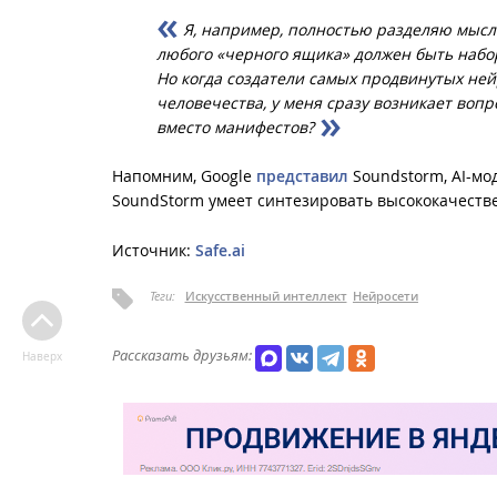
Я, например, полностью разделяю мысль
любого «черного ящика» должен быть набор 
Но когда создатели самых продвинутых ней
человечества, у меня сразу возникает воп
вместо манифестов?
Напомним, Google
представил
Soundstorm, AI-мо
SoundStorm умеет синтезировать высококачеств
Источник:
Safe.ai
Теги:
Искусственный интеллект
Нейросети
Рассказать друзьям:
Наверх