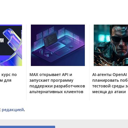
 курс по
MAX открывает API и
AI-агенты OpenAI
м для
запускает программу
планировать поб
поддержки разработчиков
тестовой среды з
альтернативных клиентов
месяца до атаки
с
редакцией
.