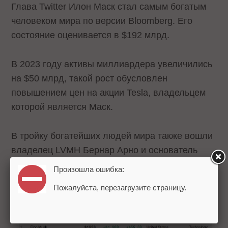
Глава Twitter Илон Маск стал самым богатым
человеком мира по версии Bloomberg. Его
состояние оценивается в $192 млрд.
В 2023 году активы миллиардера увеличились
на $50 млрд, такой рост обусловлен
повышением цен на акции Tesla, владельцем
которой является Маск.
В тройку богатейших людей мира также вошли
владелец LVMH Бернар Арно и основатель
Amazon Джефф Безос. Их состояния
Произошла ошибка:
оцениваются в $187 млрд и $144 млрд
Пожалуйста, перезагрузите страницу.
соответственно.