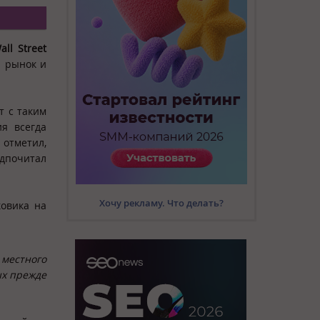
all Street
й рынок и
т с таким
ия всегда
 отметил,
дпочитал
Хочу рекламу. Что делать?
ковика на
местного
ых прежде