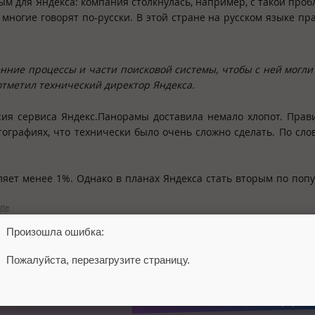
ым для Яндекса: компания столкнулась, например, с такой проб
е многие говорят по-русски. В этой стране на русском языке пр
нние процессы и части поисковой системы, чтобы с ней могли
 отметил технический директор Яндекса.
рсия сервиса Яндекс.Панорамы доставила немало хлопот. Прав
ографиях, что технически было очень сложно сделать. По сло
ляет менее 1%. Однако в планах Яндекса стать вторым по поп
gle
Произошла ошибка:
Пожалуйста, перезагрузите страницу.