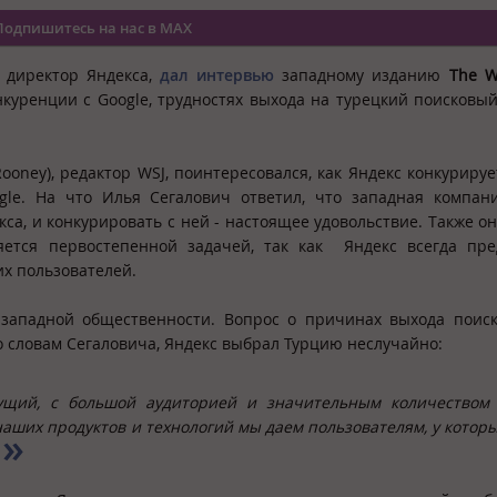
Подпишитесь на нас в MAX
й директор Яндекса,
дал интервью
западному изданию
The W
онкуренции с Google, трудностях выхода на турецкий поисковы
ooney), редактор WSJ, поинтересовался, как Яндекс конкурируе
gle. На что Илья Сегалович ответил, что западная компан
са, и конкурировать с ней - настоящее удовольствие. Также он
яется первостепенной задачей, так как Яндекс всегда пре
их пользователей.
 западной общественности. Вопрос о причинах выхода поис
 словам Сегаловича, Яндекс выбрал Турцию неслучайно:
ущий, с большой аудиторией и значительным количеством 
 наших продуктов и технологий мы даем пользователям, у котор