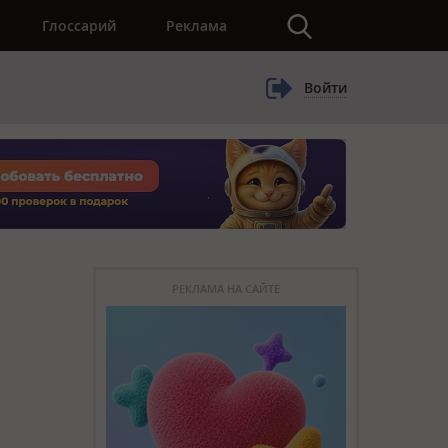
×
Глоссарий
Реклама
Войти
РЕКЛАМА НА САЙТЕ