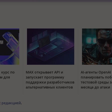
 курс по
MAX открывает API и
AI-агенты OpenAI
м для
запускает программу
планировать поб
поддержки разработчиков
тестовой среды з
альтернативных клиентов
месяца до атаки
с
редакцией
.