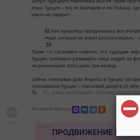
Запуск турецкого поисковика был не таким прост
язык. Турция – это не Болгария и не Польша, гд
никто не говорит:
Нам пришлось переделывать все внутре
люди, которые не знают русского языка», -
Также г-н Сегалович отметил, что турецкая ве
Турции требовало размывать лица людей на фот
на реализацию этого ушло три месяца.
Сейчас поисковая доля Яндекса в Турции состав
поисковиком Турции с поисковой долей в 20-30%.
Теги:
Яндекс
Илья Сегалович
Поисковые системы
Goo
Рассказать друзьям:
Наверх