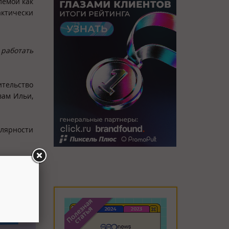
лемой как
актически
 работать
ительство
вам Ильи,
улярности