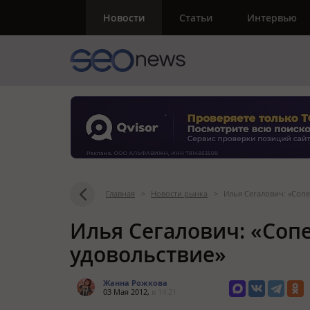
Новости
Статьи
Интервью
Главная
>
Новости рынка
>
Илья Сегалович: «Сопе
Илья Сегалович: «Сопе
удовольствие»
Жанна Рожкова
03 Мая 2012,
в 14:21