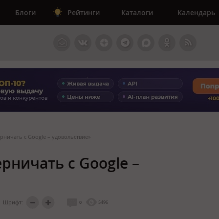
Блоги
Рейтинги
Каталоги
Календарь
рничать с Google – удовольствие»
рничать с Google –
Шрифт:
0
5496