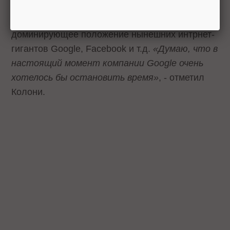
новой модели использования интернета, по
мнению аналитика, может пошатнуть
доминирующее положение нынешних интрнет-
гигантов Google, Facebook и т.д.
«Думаю, что в
настоящий момент компании Google очень
хотелось бы остановить время»
, - отметил
Колони.