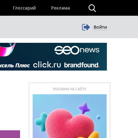
×
Глоссарий
Реклама
Войти
РЕКЛАМА НА САЙТЕ