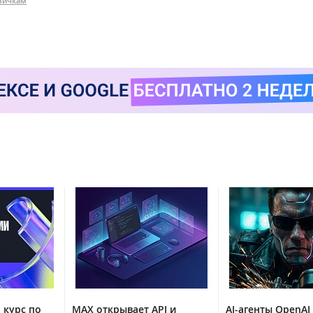
вичкам
 курс по
MAX открывает API и
AI-агенты OpenAI