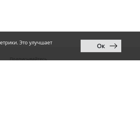
етрики. Это улучшает
Ок
Подписывайтесь
ВКонтакте
Telegram
Дзен
MAX
Тwitter
RSS
Рассылка
Разработка сайта:
Renaissance Art
12+
Продвижение сайта
:
Ingate