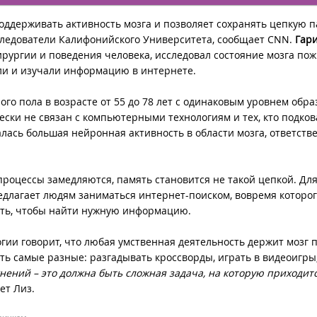
оддерживать активность мозга и позволяет сохранять цепкую п
следователи Калифонийского Университета,
cообщает CNN
.
Гар
хирургии и поведения человека, исследовал состояние мозга по
али и изучали информацию в интернете.
го пола в возрасте от 55 до 78 лет с одинаковым уровнем обр
чески не связан с компьютерными технологиям и тех, кто подков
лась большая нейронная активность в области мозга, ответств
процессы замедляются, память становится не такой цепкой. Для 
едлагает людям заниматься интернет-поиском, вовремя которо
рать, чтобы найти нужную информацию.
огии говорит, что любая умственная деятельность держит мозг 
ыть самые разные: разгадывать кроссворды, играть в видеоигры
нений – это должна быть сложная задача, на которую приходит
ет Лиз.