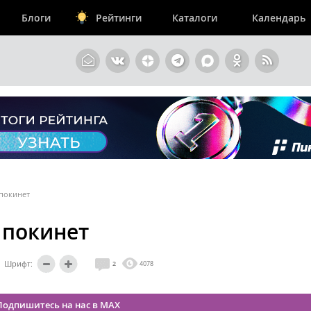
Блоги
Рейтинги
Каталоги
Календарь
 покинет
 покинет
Шрифт:
2
4078
Подпишитесь на нас в MAX