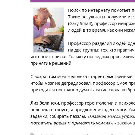
Поиск по интернету помогает п
Такие результаты получили ис
(Gary Small), профессор нейро
людей в то время, как они иск
Профессор разделил людей одно
на две группы: тех, кто практи
интернет-поиске. Только у последних прослежива
принятие решений.
С возрастом мозг человека стареет: умственные 
чтобы мозг не деградировал, профессор Смол пр
приходится постоянно думать, какие слова выб
Лиз Зелински
, профессор геронтологии и психол
человека в тонусе, и предложения здесь могут б
задачки, собирать паззлы.
«Главная мысль упраж
потратить время и приложить усилия»,
- заключа