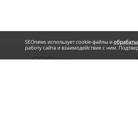
SEOnews использует cookie-файлы и
обрабаты
работу сайта и взаимодействие с ним. Подтвер
О
Нашли опечатку? Ctrl+Enter
П
У
© SEOnews.ru Все права защищены. 2026
К
Email редакции: info@seonews.ru
К
О
Телефон редакции:
+7 (909) 261-97-71
This site is protected by reCAPTCHA and the Google
Privacy Policy
and
Terms of Service
apply.