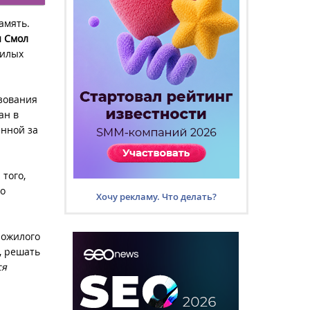
амять.
и Смол
жилых
азования
ан в
енной за
того,
го
Хочу рекламу. Что делать?
пожилого
, решать
ся