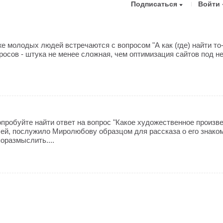
Подписаться
Войти
 молодых людей встречаются с вопросом "А как (где) найти то-т
росов - штука не менее сложная, чем оптимизация сайтов под 
пробуйте найти ответ на вопрос "Какое художественное произв
лей, послужило Миролюбову образцом для рассказа о его знако
оразмыслить....