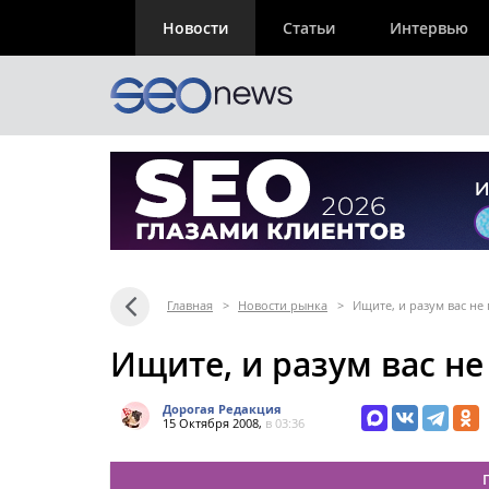
Новости
Статьи
Интервью
Главная
>
Новости рынка
>
Ищите, и разум вас не
Ищите, и разум вас не
Дорогая Редакция
15 Октября 2008,
в 03:36