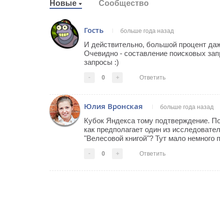
Новые
Сообщество
Гость
больше года назад
И действительно, большой процент даже
Очевидно - составление поисковых зап
запросы :)
-
0
+
Ответить
Юлия Вронская
больше года назад
Кубок Яндекса тому подтверждение. По
как предполагает один из исследовате
"Велесовой книгой"? Тут мало немного п
-
0
+
Ответить