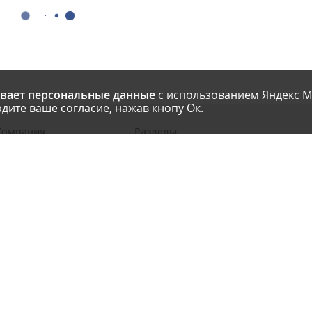
вает персональные данные
с использованием Яндекс М
дите ваше согласие, нажав кнопу Ок.
Компания
Разделы
 проекте
Новости
риглашаем авторов
Статьи
словия публикации
Интервью
онтакты
Блоги компаний
Правила
Рейтинги SEO-компаний
арта сайта
Календарь событий
бработка ПД
Каталог компаний
Каталог сервисов
Библиотека
Энциклопедия интернет-маркетинга
Мобильная версия
Реклама на сайте