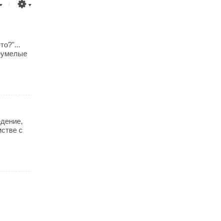
о?"...
неумелые
едение,
мстве с