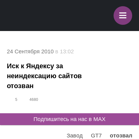
≡
24 Сентября 2010
в 13:02
Иск к Яндексу за
неиндексацию сайтов
отозван
5
4680
Подпишитесь на нас в MAX
Завод GT7
отозвал