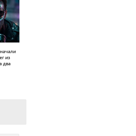
 начали
ег из
а два