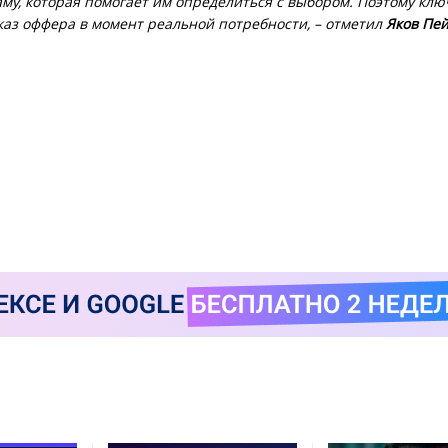
му, которая помогает им определиться с выбором. Поэтому кл
каз оффера в момент реальной потребности, – отметил
Яков Пе