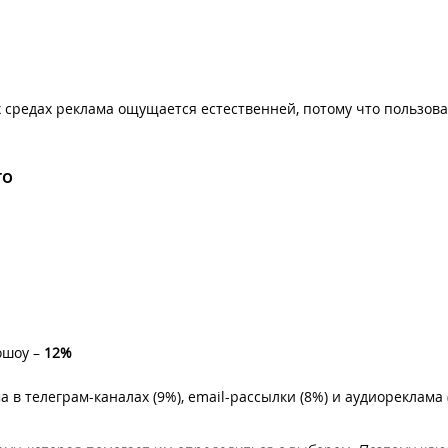
х средах реклама ощущается естественней, потому что пользова
го
ошоу –
12%
в телеграм-каналах (9%), email-рассылки (8%) и аудиореклама 