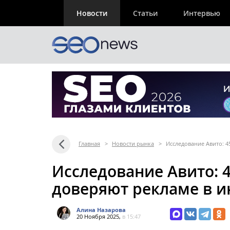
Новости
Статьи
Интервью
Главная
>
Новости рынка
>
Исследование Авито: 4
Исследование Авито: 
доверяют рекламе в и
Алина Назарова
20 Ноября 2025,
в 15:47