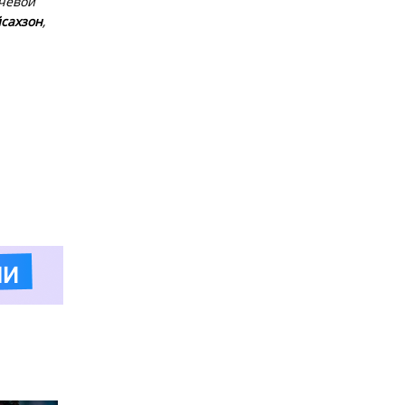
ючевой
йсахзон
,