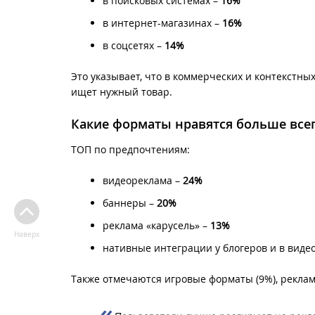
в поисковых системах –
16%
в интернет-магазинах –
16%
в соцсетях –
14%
Это указывает, что в коммерческих и контекстны
ищет нужный товар.
Какие форматы нравятся больше все
ТОП по предпочтениям:
видеореклама –
24%
баннеры –
20%
реклама «карусель» –
13%
Наверх
нативные интеграции у блогеров и в виде
Также отмечаются игровые форматы (9%), реклама 