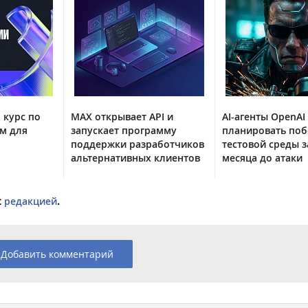
 курс по
MAX открывает API и
AI-агенты OpenAI
м для
запускает программу
планировать поб
поддержки разработчиков
тестовой среды з
альтернативных клиентов
месяца до атаки
с
редакцией
.
Добавить комментарий