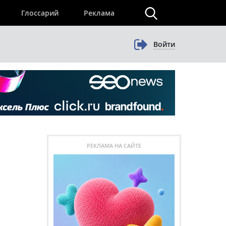
×
Глоссарий
Реклама
Войти
РЕКЛАМА НА САЙТЕ