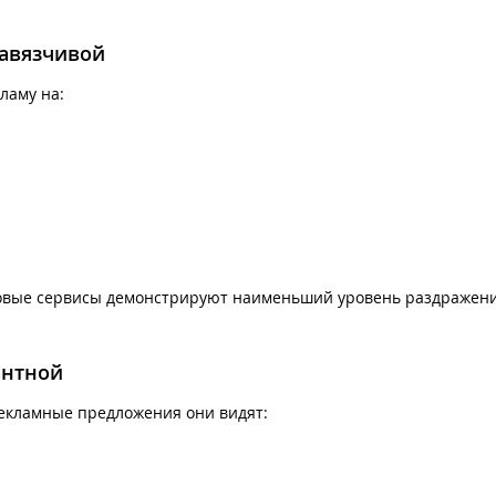
навязчивой
ламу на:
ковые сервисы демонстрируют наименьший уровень раздражени
антной
екламные предложения они видят: