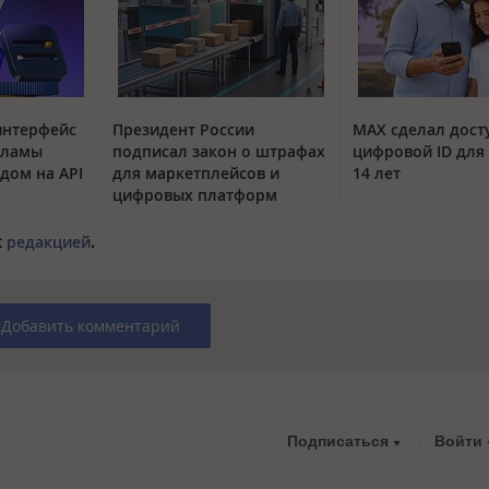
интерфейс
Президент России
MAX сделал дос
кламы
подписал закон о штрафах
цифровой ID для 
одом на API
для маркетплейсов и
14 лет
цифровых платформ
с
редакцией
.
Добавить комментарий
Подписаться
Войти