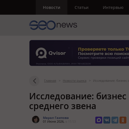
Новости
Статьи
Интервью
Главная
>
Новости рынка
>
Исследование: бизнес 
Исследование: бизнес
среднего звена
Марал Гаипова
01 Июня 2026,
в 15:53