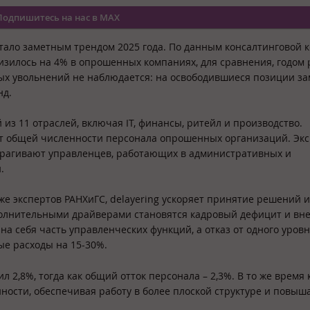
Подпишитесь на нас в MAX
ало заметным трендом 2025 года. По данным консалтинговой 
низилось на 4% в опрошенных компаниях, для сравнения, годом
овых увольнений не наблюдается: на освободившиеся позиции за
нд.
из 11 отраслей, включая IT, финансы, ритейл и производство.
 от общей численности персонала опрошенных организаций. Эк
трагивают управленцев, работающих в административных и
.
кже экспертов РАНХиГС, delayering ускоряет принятие решений и
олнительными драйверами становятся кадровый дефицит и вн
на себя часть управленческих функций, а отказ от одного уров
е расходы на 15-30%.
л 2,8%, тогда как общий отток персонала – 2,3%. В то же время
ности, обеспечивая работу в более плоской структуре и повыш