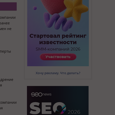
компании
 ранее
мен не
сперты
Хочу рекламу. Что делать?
едрение
ня
 компании
ая