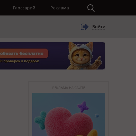
×
Глоссарий
Реклама
Войти
РЕКЛАМА НА САЙТЕ