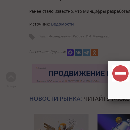
Ранее стало известно, что Минцифры разработа
Источник:
Ведомости
Теги:
Исследования
Работа
ИИ
Менеджер
Рассказать друзьям:
Наверх
НОВОСТИ РЫНКА:
ЧИТАЙТЕ ТАКЖЕ