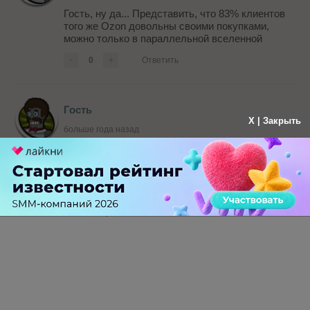
Гость, ну да... Представить, что 83% клиентов
того же Ozon довольны своими покупками,
можно только в параллельной вселенной
-
0
+
Ответить
Гость
X | Закрыть
больше года назад
>> американских пользователей офлайн и
онлайн-магазинов
полезно для тех кто работает для буржунета :)
для остальных в виде общего обзора, каково
оно там :) Спасибо за статью
-
0
+
Ответить