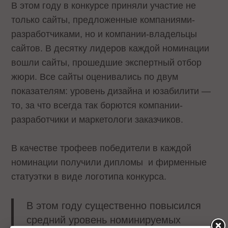
В этом году в конкурсе приняли участие не
только сайты, предложенные компаниями-
разработчиками, но и компании-владельцы
сайтов. В десятку лидеров каждой номинации
вошли сайты, прошедшие экспертный отбор
жюри. Все сайты оценивались по двум
показателям: уровень дизайна и юзабилити —
то, за что всегда так борются компании-
разработчики и маркетологи заказчиков.
В качестве трофеев победители в каждой
номинации получили дипломы и фирменные
статуэтки в виде логотипа конкурса.
В этом году существенно повысился
средний уровень номинируемых