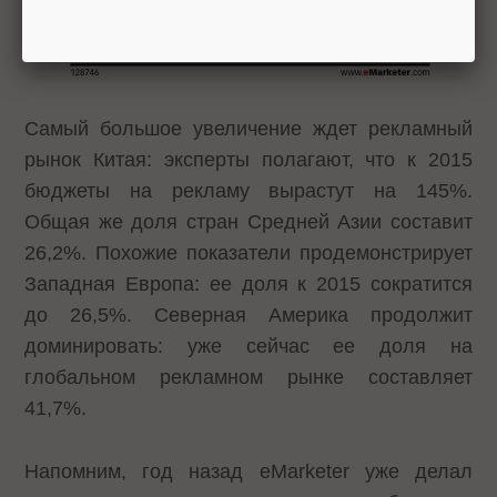
Самый большое увеличение ждет рекламный
рынок Китая: эксперты полагают, что к 2015
бюджеты на рекламу вырастут на 145%.
Общая же доля стран Средней Азии составит
26,2%. Похожие показатели продемонстрирует
Западная Европа: ее доля к 2015 сократится
до 26,5%. Северная Америка продолжит
доминировать: уже сейчас ее доля на
глобальном рекламном рынке составляет
41,7%.
Напомним, год назад eMarketer уже делал