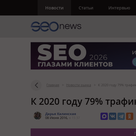
Новости
Статьи
Интервью
Главная
>
Новости рынка
>
К 2020 году 79% трафи
К 2020 году 79% трафи
Дарья Калинская
08 Июня 2016,
в 15:37