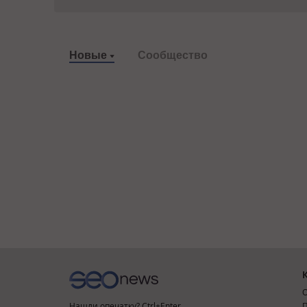
Новые
Сообщество
О
Нашли опечатку? Ctrl+Enter
П