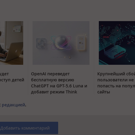
удет
OpenAI переведет
Крупнейший сбой
оступ детей
бесплатную версию
пользователи не
ChatGPT на GPT-5.6 Luna и
попасть на попу
добавит режим Think
сайты
с
редакцией
.
Добавить комментарий