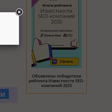
ой
Объявлены победители
рейтинга Известности SEO-
компаний 2025