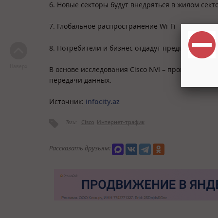
6. Новые секторы будут внедряться в жилом сект
7. Глобальное распространение Wi-Fi
8. Потребители и бизнес отдадут предпочтение
Наверх
В основе исследования Cisco NVI – прогнозы не
передачи данных.
Источник:
infocity.az
Теги:
Cisco
Интернет-трафик
Рассказать друзьям: