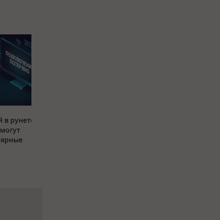
 в рунете:
 могут
лярные