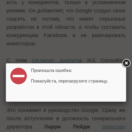
есть у конкурентов, только в усложненном
режиме. Он добавляет, что Google создал свою
соцсеть не потому, что имеет серьезные
разработки в этой области, а чтобы составить
конкуренцию Facebook и не разочаровать
инвесторов.
С этим
согласен аналитик
iKS Consulting
Михаил Бодягин
. По его мнению, в Google
Произошла ошибка:
«
понимают: чтобы удерживать созданную
Пожалуйста, перезагрузите страницу.
аудиторию еще несколько лет, нужно
создать свою социальную сеть
».
Это понимает и руководство Google. Сразу же
после вступления в должность генерального
директора
Ларри Пейдж
разослал