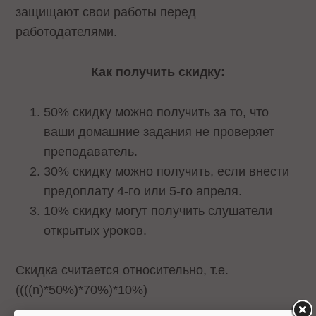
защищают свои работы перед
работодателями.
Как получить скидку
:
50% скидку можно получить за то, что
ваши домашние задания не проверяет
преподаватель.
30% скидку можно получить, если внести
предоплату 4-го или 5-го апреля.
10% скидку могут получить
слушатели
открытых уроков.
Скидка считается относительно, т.е.
((((n)*50%)*70%)*10%)