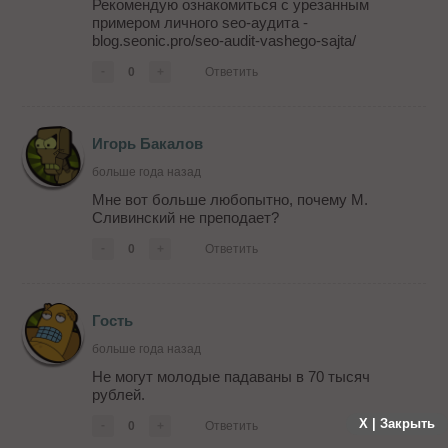
Рекомендую ознакомиться с урезанным
примером личного seo-аудита -
blog.seonic.pro/seo-audit-vashego-sajta/
-
0
+
Ответить
Игорь Бакалов
больше года назад
Мне вот больше любопытно, почему М.
Сливинский не преподает?
-
0
+
Ответить
Гость
больше года назад
Не могут молодые падаваны в 70 тысяч
рублей.
X | Закрыть
-
0
+
Ответить