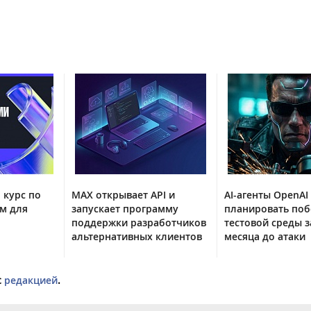
 курс по
MAX открывает API и
AI-агенты OpenAI
м для
запускает программу
планировать поб
поддержки разработчиков
тестовой среды з
альтернативных клиентов
месяца до атаки
с
редакцией
.