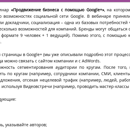
минар
«Продвижение бизнеса с помощью Google+»
, на которо
о возможностях социальной сети Google. В вебинаре принял
али докладчики, социализация – одна из базовых потребностей 
несколько возможностей для компаний. Бренды могут общаться 
в формате 9 человек + 1 ведущий). Помимо этого, с помощью 
.
 страницы в Google+ (мы уже описывали подробно этот процесс
а можно связать с сайтом компании и с AdWords.
жность сегментирования аудитории по кругам. После того,
ть по кругам (например, сотрудники компании, СМИ, клиенты 
едложения, отсекая нецелевой трафик (например, людей, раб
 используя Видеовстречи (например, проводить мастер-классы и
едующие:
ь, указывайте авторов;