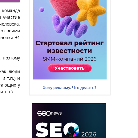
м команда
и участие
человека.
со своими
кнопки +1
, поэтому
 как люди
и т.п.) и
отающих у
Хочу рекламу. Что делать?
 т.п.).