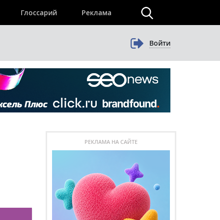
×
Глоссарий
Реклама
Войти
РЕКЛАМА НА САЙТЕ