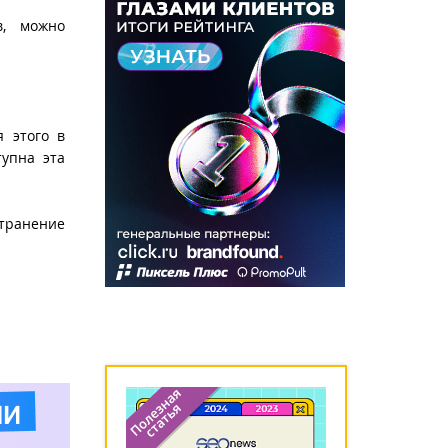
в, можно
я этого в
тупна эта
транение