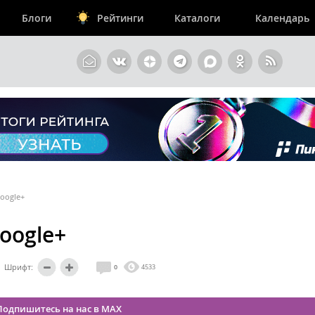
Блоги
Рейтинги
Каталоги
Календарь
oogle+
oogle+
Шрифт:
0
4533
Подпишитесь на нас в MAX