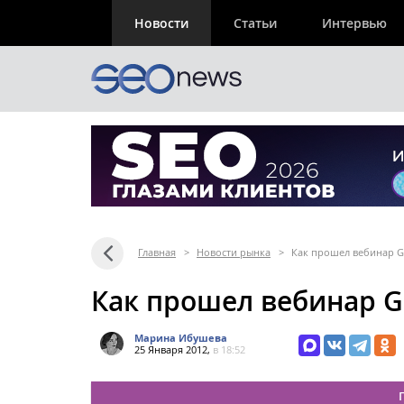
Новости
Статьи
Интервью
Главная
>
Новости рынка
>
Как прошел вебинар G
Как прошел вебинар G
Марина Ибушева
25 Января 2012,
в 18:52