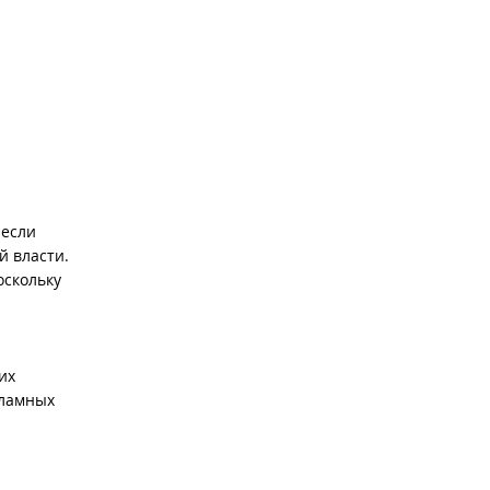
 если
й власти.
оскольку
их
кламных