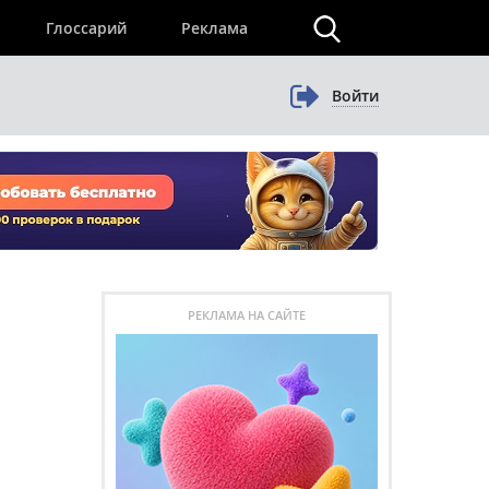
×
Глоссарий
Реклама
Войти
РЕКЛАМА НА САЙТЕ