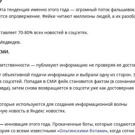
та тенденция именно этого года — огромный поток фальшивок
ется опровержение. Фейки читают миллионы людей, а их разо
тавляет 70-80% всех новостей в соцсетях.
Медведев.
 СМИ.
ветственности — публикуют информацию не проверяя ее досто
т объективной подачи информации и выбрали одну из сторон. 
 соцсетей. Попадая в СМИ фейк становится фактом (в сознании
вда), затем снова возвращается в соцсети уже как достоверная
которые используются для создания информационной волны
ую новость в Яндекс новостях.
 —
инновация этого года. Прокаченные боты, которые создаются
тория со всеми известными «
Ольгинскими ботами
», когда сотн