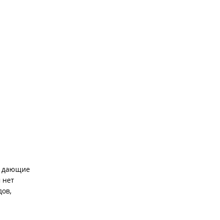
, дающие
 нет
дов,