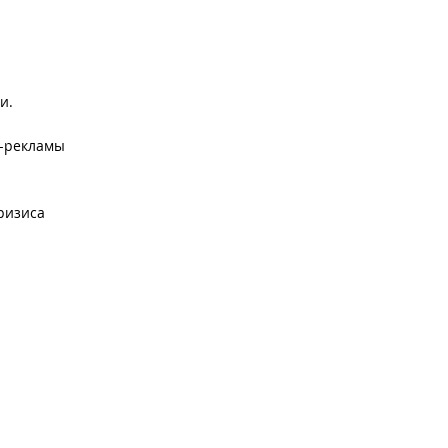
и.
т-рекламы
ризиса