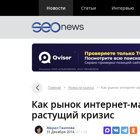
Новости
Статьи
Интервью
Главная
>
Новости рынка
>
Как рынок интернет-м
Как рынок интернет-м
растущий кризис
Марал Гаипова
31 Декабря 2014,
в 11:34