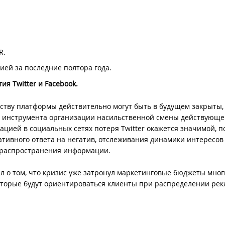
R.
ей за последние полтора года.
ия Twitter и Facebook.
рству платформы действительно могут быть в будущем закрыты,
ак инструмента организации насильственной смены действующе
цией в социальных сетях потеря Twitter окажется значимой, п
ативного ответа на негатив, отслеживания динамики интересов
в распространения информации.
ал о том, что кризис уже затронул маркетинговые бюджеты мног
которые будут ориентироваться клиенты при распределении ре