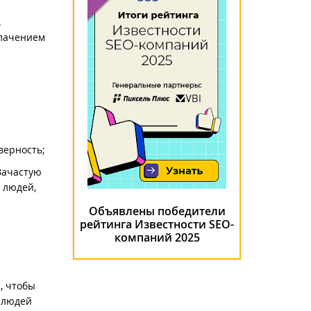
.
блачением
верность;
Зачастую
 людей,
Объявлены победители
рейтинга Известности SEO-
компаний 2025
, чтобы
и людей