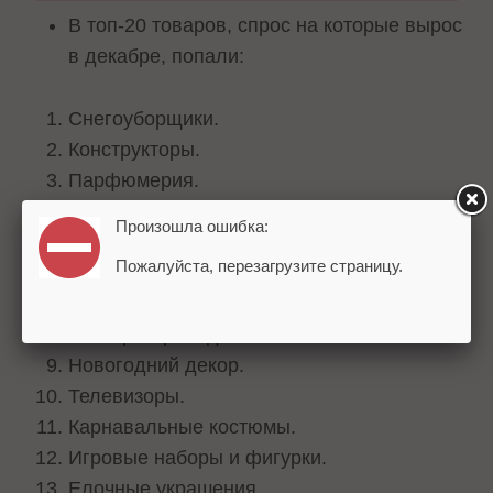
В топ-20 товаров, спрос на которые вырос
в декабре, попали:
Снегоуборщики.
Конструкторы.
Парфюмерия.
Умные колонки.
Произошла ошибка:
Искусственные елки.
Пожалуйста, перезагрузите страницу.
Лопаты и движки для снега.
Наушники и Bluetooth-гарнитуры.
Электрогирлянды.
Новогодний декор.
Телевизоры.
Карнавальные костюмы.
Игровые наборы и фигурки.
Елочные украшения.