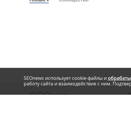
SEOnews использует cookie-файлы и
обрабаты
работу сайта и взаимодействие с ним. Подтвер
О
Нашли опечатку? Ctrl+Enter
П
У
© SEOnews.ru Все права защищены. 2026
К
Email редакции: info@seonews.ru
К