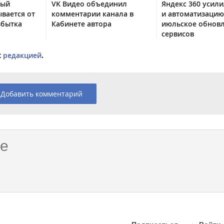
тый
VK Видео объединил
Яндекс 360 усили
вается от
комментарии канала в
и автоматизацию
збытка
Кабинете автора
июльское обнов
сервисов
с
редакцией
.
Добавить комментарий