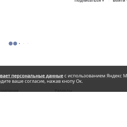
Подписаться
Войти
вает персональные данные
с использованием Яндекс М
дите ваше согласие, нажав кнопу Ок.
Компания
Разделы
 проекте
Новости
риглашаем авторов
Статьи
словия публикации
Интервью
онтакты
Блоги компаний
Правила
Рейтинги SEO-компаний
арта сайта
Календарь событий