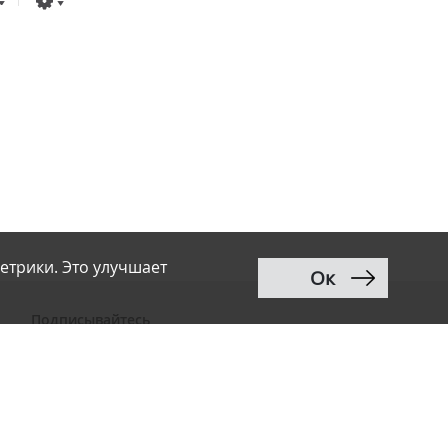
етрики. Это улучшает
Ок
Подписывайтесь
ВКонтакте
Telegram
Дзен
MAX
Тwitter
RSS