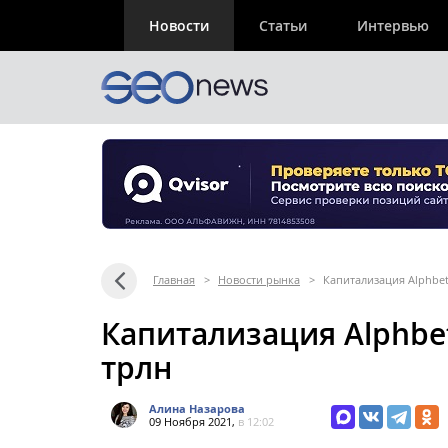
Новости
Статьи
Интервью
Главная
>
Новости рынка
>
Капитализация Alphbet 
Капитализация Alphbet
трлн
Алина Назарова
09 Ноября 2021,
в 12:02