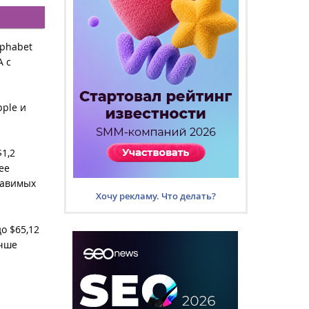
lphabet
А с
pple и
1,2
ее
ставимых
Хочу рекламу. Что делать?
до $65,12
учше