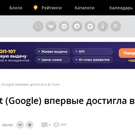
Блоги
Рейтинги
Каталоги
Календарь
(Google) впервые достигла в $2 трлн
 (Google) впервые достигла в
Шрифт:
0
3257