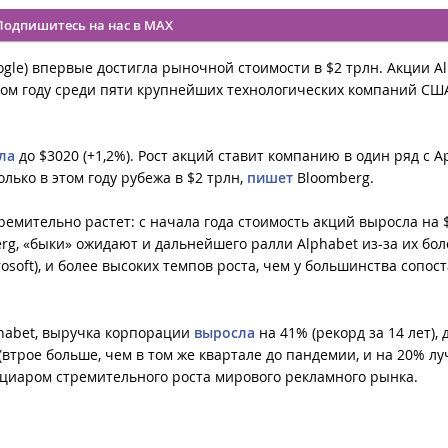
Подпишитесь на нас в MAX
gle) впервые достигла рыночной стоимости в $2 трлн. Акции A
ом году среди пяти крупнейших технологических компаний СШ
ла
до $3020 (+1,2%). Рост акций ставит компанию в один ряд с A
олько в этом году рубежа в $2 трлн,
пишет
Bloomberg.
емительно растет: с начала года стоимость акций выросла на $
rg, «быки» ожидают и дальнейшего ралли Alphabet из-за их бол
osoft), и более высоких темпов роста, чем у большинства сопо
phabet, выручка корпорации
выросла
на 41% (рекорд за 14 лет), 
 (втрое больше, чем в том же квартале до пандемии, и на 20% л
ициаром стремительного роста мирового рекламного рынка.