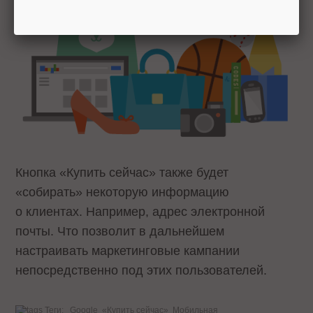
Кнопка «Купить сейчас» также будет
«собирать» некоторую информацию
о клиентах. Например, адрес электронной
почты. Что позволит в дальнейшем
настраивать маркетинговые кампании
непосредственно под этих пользователей.
Теги:
Google
«Купить сейчас»
Мобильная