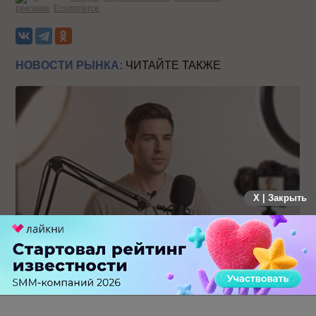
реклама
Ecommerce
НОВОСТИ РЫНКА:
ЧИТАЙТЕ ТАКЖЕ
X | Закрыть
Российский рынок инфлюенс-маркетинга вошел в фазу
стагнации после нескольких лет роста
0 КОММЕНТАРИЕВ