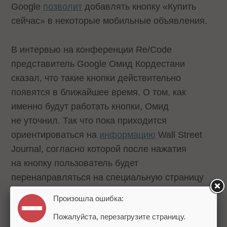
Google
позволит
добавлять кнопку «Купить
сейчас» в некоторые мобильные объявления.
В интервью на конференции Re/Code
представитель Google Омид Кордестани
сказал, что такие кнопки действительно
появятся в ближайшее время. О том, как
именно будут работать кнопки, Омид
не уточнил. Так что пока приходится
ориентироваться на
информацию
Wall Street
Journal, согласно которой после нажатия
на кнопку пользователь будет
перенаправляться на специальную страницу
для завершения покупки.
Произошла ошибка:
Пожалуйста, перезагрузите страницу.