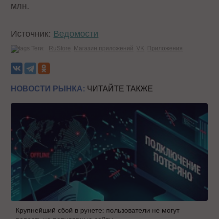
млн.
Источник:
Ведомости
Теги:
RuStore
Магазин приложений
VK
Приложения
НОВОСТИ РЫНКА:
ЧИТАЙТЕ ТАКЖЕ
Крупнейший сбой в рунете: пользователи не могут