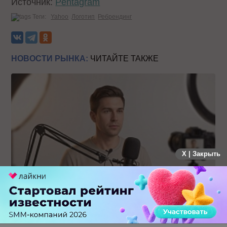
Источник:
Pentagram
Теги:
Yahoo
Логотип
Ребрендинг
НОВОСТИ РЫНКА:
ЧИТАЙТЕ ТАКЖЕ
X | Закрыть
Российский рынок инфлюенс-маркетинга вошел в фазу
стагнации после нескольких лет роста