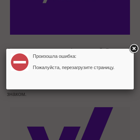
Основным цветом стал фиолетовый. Буквы
Произошла ошибка:
дизайнеры сделали более круглыми и
толстыми, а восклицательный знак набрали
Пожалуйста, перезагрузите страницу.
курсивом. Сокращенный вариант логотипа
включает букву «Y» с восклицательным
знаком.