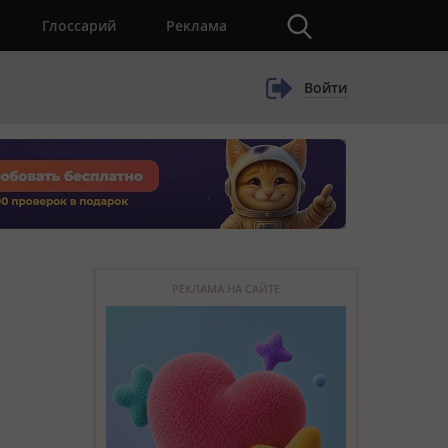
×
Глоссарий
Реклама
Войти
РЕКЛАМА НА САЙТЕ