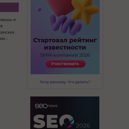
, мышь и
 в
канских
ях -
Хочу рекламу. Что делать?