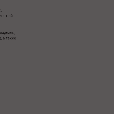
),
екстной
владелец
, а также