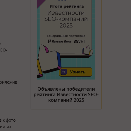
о
SEO-
приложив
Объявлены победители
рейтинга Известности SEO-
компаний 2025
 к фото
сии из