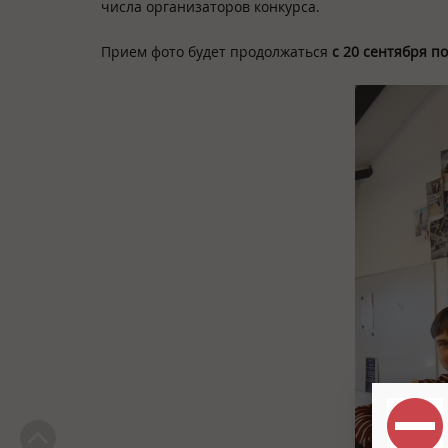
числа организаторов конкурса.
Прием фото будет продолжаться
с 20 сентября по