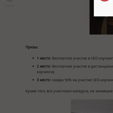
Наверх
Призы:
1 место
: бесплатное участие в SEO-коучин
2 место
: бесплатное участие в дистанцион
коучинга);
3 место
: скидка 50% на участие SEO-коучин
Кроме того, все участники конкурса, не занявши