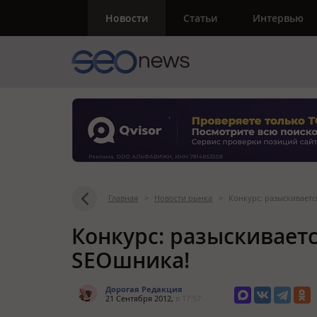
Новости
Статьи
Интервью
Главная
>
Новости рынка
>
Конкурс: разыскивает
Конкурс: разыскивает
SEOшника!
Дорогая Редакция
21 Сентября 2012,
в 17:57