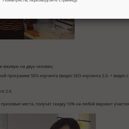
ге вживую на двух человек;
ной программе SEO-коучинга (видео SEO-коучинга 2.0. + видео с
ге 2.0.
е призовые места, получат скидку 10% на любой вариант участия