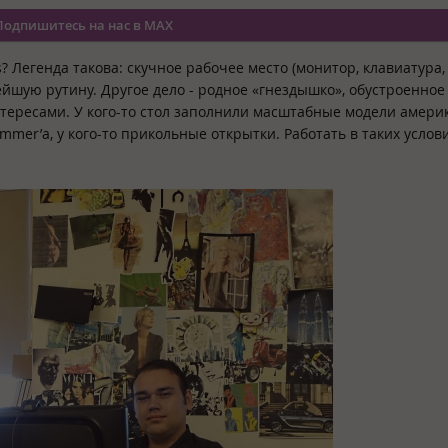
Подпишитесь на нас в MAX
? Легенда такова: скучное рабочее место (монитор, клавиатура
йшую рутину. Другое дело - родное «гнездышко», обустроенное
тересами. У кого-то стол заполнили масштабные модели амери
mmer’а, у кого-то прикольные открытки. Работать в таких услови