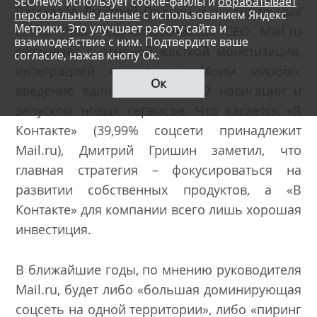
SEOnews использует cookie-файлы и
обрабатывает
Рассказал Дмитрий Гришин и о социальных
персональные данные
с использованием Яндекс
Метрики. Это улучшает работу сайта и
сетях. Рост «Одноклассников» СЕО Mail.ru
взаимодействие с ним. Подтвердите ваше
связывает с отменой жесткой монетизации,
согласие, нажав кнопу Ок.
интеграцией соцсети с «Моим миром»,
Ок
введение единой портальной навигации и
запуском новых сервисов. Что касается «В
Контакте» (39,99% соцсети принадлежит
Mail.ru), Дмитрий Гришин заметил, что
главная стратегия – фокусироваться на
развитии собственных продуктов, а «В
Контакте» для компании всего лишь хорошая
инвестиция.
В ближайшие годы, по мнению руководителя
Mail.ru, будет либо «большая доминирующая
соцсеть на одной территории», либо «пиринг