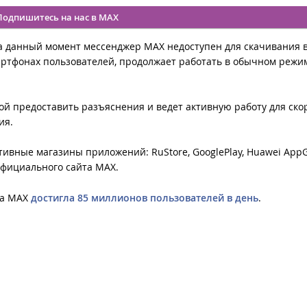
Подпишитесь на нас в MAX
на данный момент мессенджер МАХ недоступен для скачивания 
артфонах пользователей, продолжает работать в обычном режи
ой предоставить разъяснения и ведет активную работу для ск
ия.
ивные магазины приложений: RuStore, GooglePlay, Huawei AppGa
с официального сайта MAХ.
ра MAX
достигла 85 миллионов пользователей в день
.