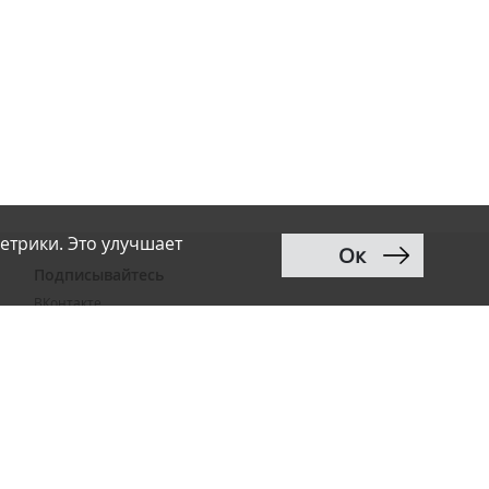
етрики. Это улучшает
Ок
Подписывайтесь
ВКонтакте
Telegram
Дзен
MAX
Тwitter
RSS
Рассылка