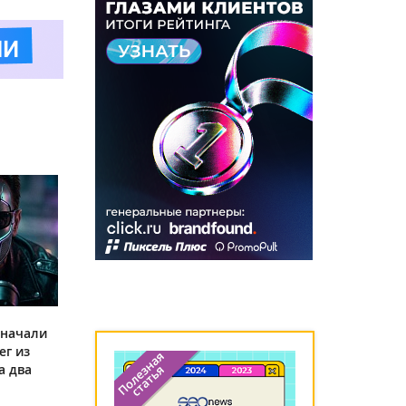
 начали
ег из
а два