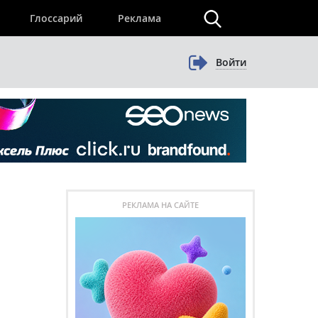
×
Глоссарий
Реклама
Войти
РЕКЛАМА НА САЙТЕ