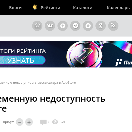
Блоги
Рейтинги
Каталоги
Календарь
менную недоступность мессенджера в AppStore
еменную недоступность
re
Шрифт:
0
1021