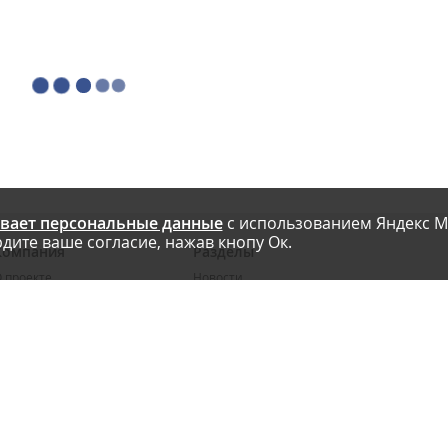
вает персональные данные
с использованием Яндекс М
дите ваше согласие, нажав кнопу Ок.
Компания
Разделы
 проекте
Новости
риглашаем авторов
Статьи
словия публикации
Интервью
онтакты
Блоги компаний
Правила
Рейтинги SEO-компаний
арта сайта
Календарь событий
бработка ПД
Каталог компаний
Каталог сервисов
Библиотека