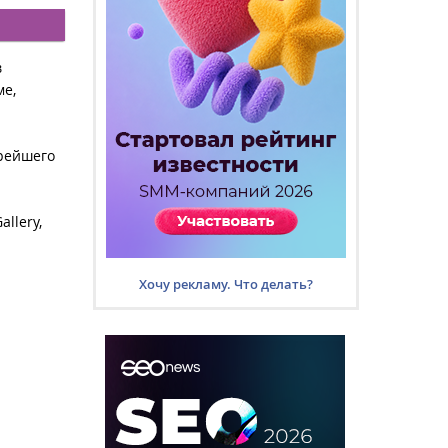
в
ме,
орейшего
llery,
Хочу рекламу. Что делать?