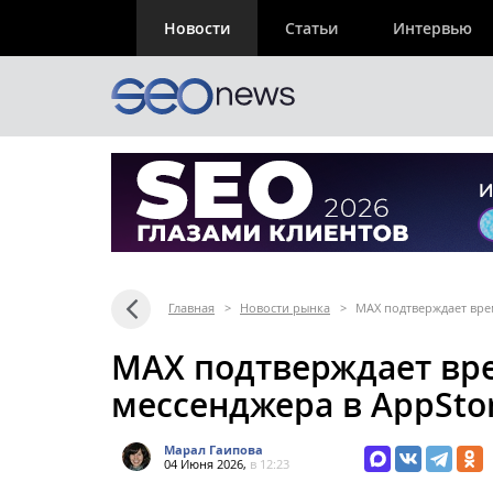
Новости
Статьи
Интервью
Главная
>
Новости рынка
>
МАХ подтверждает вре
МАХ подтверждает вр
мессенджера в AppSto
Марал Гаипова
04 Июня 2026,
в 12:23