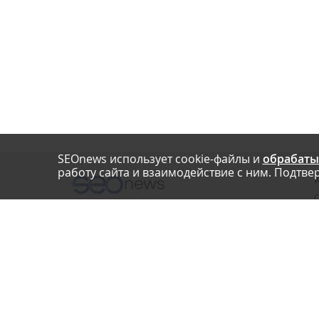
SEOnews использует cookie-файлы и
обрабаты
работу сайта и взаимодействие с ним. Подтвер
О
Нашли опечатку? Ctrl+Enter
П
У
© SEOnews.ru Все права защищены. 2026
К
Email редакции: info@seonews.ru
К
О
Телефон редакции:
+7 (909) 261-97-71