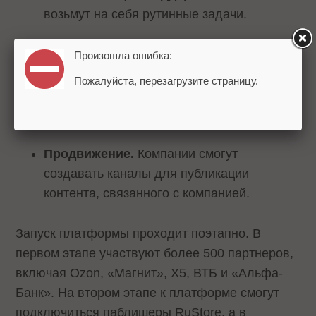
возьмут на себя рутинные задачи.
Продажи внутри мессенджера.
Запуск
Произошла ошибка:
мини-приложений позволит совершать
Пожалуйста, перезагрузите страницу.
продажи прямо в мессенджере без
перехода на внешние сайты.
Продвижение.
Компании смогут
создавать каналы для публикации
контента, связанного с компанией.
Запуск платформы проходит поэтапно. В
первом этапе участвуют более 500 партнеров,
включая Ozon, «Магнит», X5, ВТБ и «Альфа-
Банк». На втором этапе к платформе смогут
подключиться паблишеры RuStore, а в