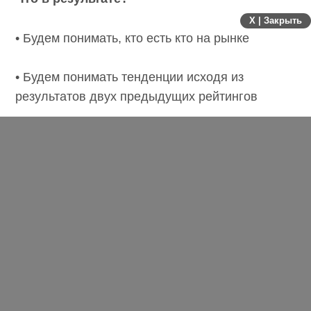
X | Закрыть
• Будем понимать, кто есть кто на рынке
• Будем понимать тенденции исходя из
результатов двух предыдущих рейтингов
• Клиенты смогут выбирать компании по
важным объективным критериям
• SEO-компании смогут заявить о себе на
рынке и получить дополнительный PR
• Помогаем развиваться SEO-рынку Беларуси
Мы приглашаем все компании, занимающиеся