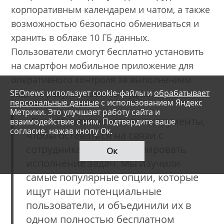
корпоративным календарем и чатом, а также
возможностью безопасно обмениваться и
хранить в облаке 10 ГБ данных.
Пользователи смогут бесплатно установить
на смартфон мобильное приложение для
оперативного контроля за выполнением
SEOnews использует cookie-файлы и
обрабатывает
задач и результатами сотрудников.
персональные данные
с использованием Яндекс
Метрики. Это улучшает работу сайта и
«Бизнес активно ищет инструменты,
взаимодействие с ним. Подтвердите ваше
согласие, нажав кнопу Ок.
чтобы оставаться на связи с
сотрудниками и контролировать
Ок
исполнение задач. Мы изучили
самые популярные опции, которые
ищут наши потенциальные
пользователи, и объединили их в
одном полностью бесплатном