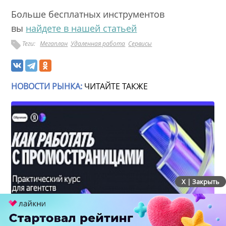
Больше бесплатных инструментов
вы
найдете в нашей статьей
Теги:
Мегаплан
Удаленная работа
Сервисы
НОВОСТИ РЫНКА:
ЧИТАЙТЕ ТАКЖЕ
X | Закрыть
Яндекс запустил курс по ПромоСтраницам для
агентств