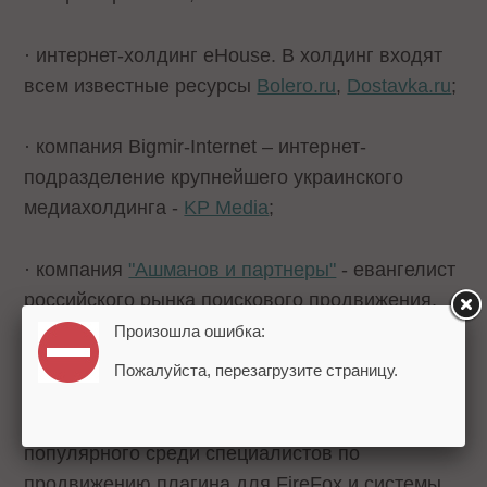
· интернет-холдинг eHouse. В холдинг входят
всем известные ресурсы
Bolero.ru
,
Dostavka.ru
;
· компания Bigmir-Internet – интернет-
подразделение крупнейшего украинского
медиахолдинга -
KP Media
;
· компания
"Ашманов и партнеры"
- евангелист
российского рынка поискового продвижения,
авторы книги-бестселлера "Оптимизация и
Произошла ошибка:
продвижение сайтов в поисковых системах";
Пожалуйста, перезагрузите страницу.
· команда
SeoQuake Team
– разработчики
популярного среди специалистов по
продвижению плагина для FireFox и системы