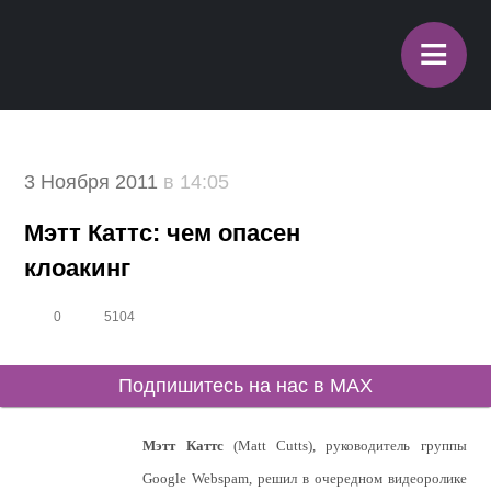
≡
3 Ноября 2011
в 14:05
Мэтт Каттс: чем опасен
клоакинг
0
5104
Подпишитесь на нас в MAX
Мэтт Каттс
(Matt Cutts), руководитель группы
Google Webspam, решил в очередном видеоролике