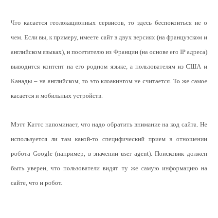
Что касается геолокационных сервисов, то здесь беспокоиться не о
чем. Если вы, к примеру, имеете сайт в двух версиях (на французском и
английском языках), и посетителю из Франции (на основе его IP адреса)
выводится контент на его родном языке, а пользователям из США и
Канады – на английском, то это клоакингом не считается. То же самое
касается и мобильных устройств.
Мэтт Каттс напоминает, что надо обратить внимание на код сайта. Не
используется ли там какой-то специфический прием в отношении
робота Google (например, в значении user agent). Поисковик должен
быть уверен, что пользователи видят ту же самую информацию на
сайте, что и робот.