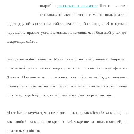
подробно
рассказать о клоакинге
. Каттс поясняет,
что клоакинг заключается в том, что пользователи
видят другой контент на сайте, нежели робот Google. Это прямое
нарушение правил, установленных поисковиком, и большой риск для
владельцев сайтов.
Google не любит клоакинг. Мэтт Каттс объясняет, почему. Например,
поисковый робот может видеть, что на порносайте мультфильмы
Диснея. Пользователи по запросу «мультфильмы» будут получать
выдачу со ссылками на этот сайт с «нехорошим» контентом. Таким
образом, люди будут недовольными, а выдача - нерелевантной.
Мэтт Каттс замечает, что не такого понятия, как «белый» клоакинг, так
как любой клоакинг вводит в заблуждение и пользователей, и
поисковых роботов.