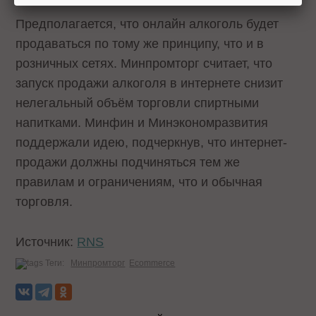
Предполагается, что онлайн алкоголь будет
продаваться по тому же принципу, что и в
розничных сетях. Минпромторг считает, что
запуск продажи алкоголя в интернете снизит
нелегальный объём торговли спиртными
напитками. Минфин и Минэкономразвития
поддержали идею, подчеркнув, что интернет-
продажи должны подчиняться тем же
правилам и ограничениям, что и обычная
торговля.
Источник:
RNS
Теги:
Минпромторг
Ecommerce