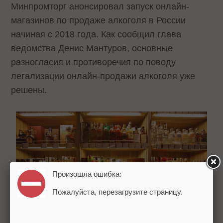
Минпромторг анонсировал запуск онлайн-
магазинов по продаже алкоголя в России
начиная с 2018 года. Как сообщил глава
ведомства Денис Мантуров, основные
разногласия и противоречия по поводу
легализации онлайн-продажи алкоголя уже
решены.
Произошла ошибка:
Пожалуйста, перезагрузите страницу.