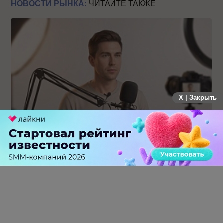
НОВОСТИ РЫНКА:
ЧИТАЙТЕ ТАКЖЕ
X | Закрыть
Российский рынок инфлюенс-маркетинга вошел в фазу
стагнации после нескольких лет роста
0 КОММЕНТАРИЕВ