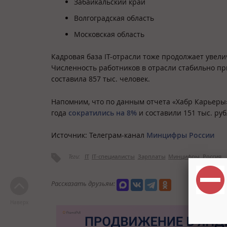
Забайкальский край
Волгоградская область
Московская область
Кадровая база IT-отрасли тоже продолжает увел
Численность работников в отрасли стабильно прир
составила 857 тыс. человек.
Напомним, что по данным отчета «Хабр Карьеры»
года
сократились на 8%
и составили 151 тыс. руб
Источник: Телеграм-канал
Минцифры России
Теги:
IT
IT-специалисты
Зарплаты
Минцифры
Россия
Рассказать друзьям:
Наверх