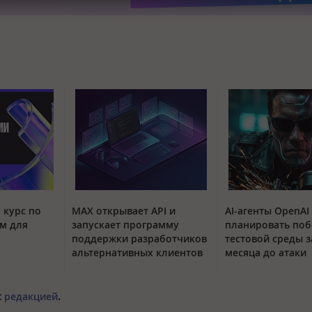
 курс по
MAX открывает API и
AI-агенты OpenAI
м для
запускает программу
планировать поб
поддержки разработчиков
тестовой среды з
альтернативных клиентов
месяца до атаки
с
редакцией
.