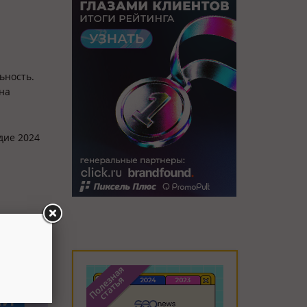
ьность.
она
дие 2024