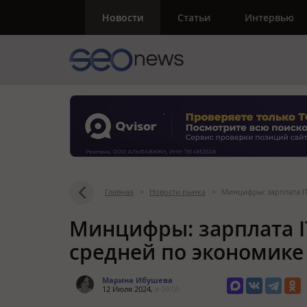
Новости
Статьи
Интервью
Главная
>
Новости рынка
>
Минцифры: зарплата IT
Минцифры: зарплата I
средней по экономике
Марина Ибушева
12 Июля 2024,
в 09:05