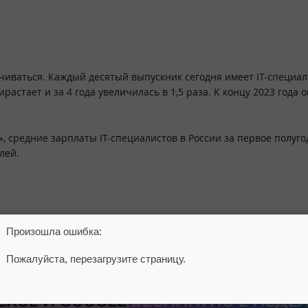
ичиваться. Каждый десятый выпускник сегодня имеет IT-специал
астает и за 4 года увеличилась в 1,5 раза. К концу 2023 года 
, средние зарплаты IT-специалистов в России за первое полуго
лей.
Произошла ошибка:
Пожалуйста, перезагрузите страницу.