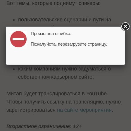
Вот темы, которые поднимут спикеры:
пользовательские сценарии и пути на
карьерном сайте;
Произошла ошибка:
какие фичи делают карьерный сайт
незаменимым для компании;
Пожалуйста, перезагрузите страницу.
как бизнесу может помочь корпоративный
портал;
каким компаниям нужно задуматься о
собственном карьерном сайте.
Митап будет транслироваться в YouTube.
Чтобы получить ссылку на трансляцию, нужно
зарегистрироваться
на сайте мероприятия
.
Возрастное ограничение: 12+