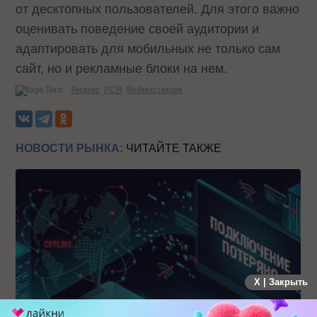
от десктопных пользователей. Для этого важно
оценивать поведение своей аудитории и
адаптировать для мобильных не только сам
сайт, но и рекламные блоки на нем.
Теги:
Яндекс
РСЯ
Вебмастерам
НОВОСТИ РЫНКА:
ЧИТАЙТЕ ТАКЖЕ
X | Закрыть