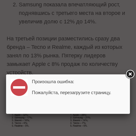
Samsung показала впечатляющий рост,
поднявшись с третьего места на второе и
увеличив долю с 12% до 14%.
На третьей позиции разместились сразу два
бренда – Tecno и Realme, каждый из которых
занял по 13% рынка. Пятерку лидеров
замыкает Apple с 8% продаж по количеству
устройств.
Произошла ошибка:
Пожалуйста, перезагрузите страницу.