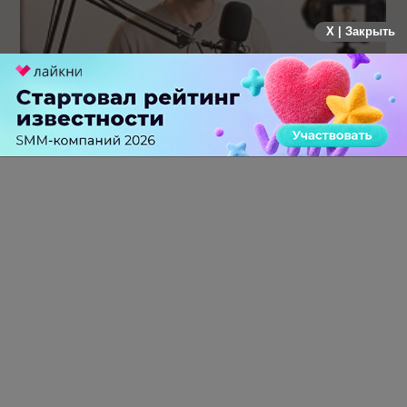
X | Закрыть
Российский рынок инфлюенс-маркетинга вошел в фазу
стагнации после нескольких лет роста
0 КОММЕНТАРИЕВ
ПЕРЕЙТИ НА ПОЛНУЮ ВЕРСИЮ