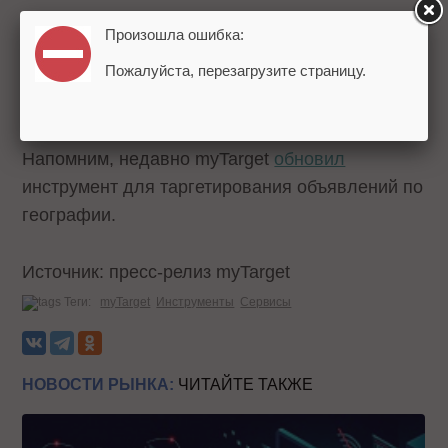
Клиенты смогут найти текст, который нужно
Произошла ошибка:
заменить, через соответствующее поле.
Пожалуйста, перезагрузите страницу.
Система покажет, в скольких объявлениях он
встречается.
Напомним, недавно myTarget
обновил
инструмент для таргетирования объявлений по
географии.
Источник: пресс-релиз myTarget
Теги:
myTarget
Инструменты
Сервисы
НОВОСТИ РЫНКА:
ЧИТАЙТЕ ТАКЖЕ