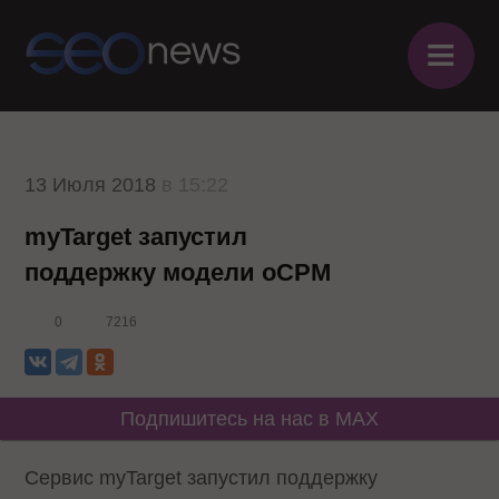
≡
13 Июля 2018
в 15:22
myTarget запустил
поддержку модели oCPM
0
7216
Подпишитесь на нас в MAX
Сервис myTarget запустил поддержку