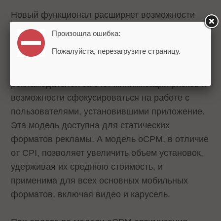
Новый функционал расширяет возможности
для рекламы установок мобильных
Произошла ошибка:
приложений. Ранее для продвижения
Пожалуйста, перезагрузите страницу.
подобных продуктов запустили модель оплаты
CPI, которая стала популярна среди
рекламодателей за счет минимизации рисков и
возможности сфокусироваться на работе с
пользователями, установившими приложение.
Эта модель доступна для статических
форматов рекламы. А модель oCPM, в отличие
от CPI, позволяет увеличить объем установок,
удерживая их среднюю стоимость, и
применима для всех основных мобильных
форматов, включая видео и карусель.