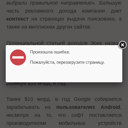
выбрали правильное направление»
. Большую
часть рекламного дохода компании дает
контекст
на страницах выдачи поисковика, а
также на миллионах других сайтов.
Потенциальной статьей доходов Эрик назвал
прибыль с будущей
социальной сети
Google
.
Произошла ошибка:
Каналами здесь могут выступить та же реклама
Пожалуйста, перезагрузите страницу.
и доход с социальных игр и
приложений
.
Шмидт прогнозирует выручку по этой статье в
размере $10 млрд. в год.
Также $10 млрд. в год Google собирается
зарабатывать на
пользователях Android
,
несмотря на то, что софт поставляется
производителям мобильных устройств