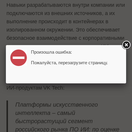
Навыки разрабатываются внутри компании или
подключаются из внешних источников, а их
выполнение происходит в контейнерах в
изолированном окружении. Это обеспечивает
безопасное взаимодействие с корпоративными
системами и позволяет делегировать ИИ
Произошла ошибка:
выполнение реальных действий без риска для
рабочей ИТ‑инфраструктуры.
Пожалуйста, перезагрузите страницу.
Роман Стятюгин
, комментирует директор по
ИИ-продуктам VK Tech:
Платформы искусственного
интеллекта – самый
быстрорастущий сегмент
российского рынка ПО ИИ: по оценке