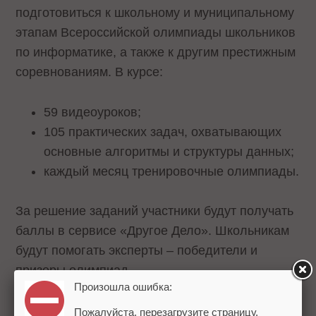
подготовиться к школьному и муниципальному
этапам Всероссийской олимпиады школьников
по информатике, а также к другим престижным
соревнованиям. В курсе:
59 видеоуроков;
105 практических задач, охватывающих
основные алгоритмы и структуры данных;
каждый месяц тренировочные олимпиады.
За решение заданий участники будут получать
баллы в сервисе «Другое Дело». Школьникам
будут помогать эксперты – победители и
призеры олимпиад.
Произошла ошибка:
В
интерактивном тренажере
школьникам
Пожалуйста, перезагрузите страницу.