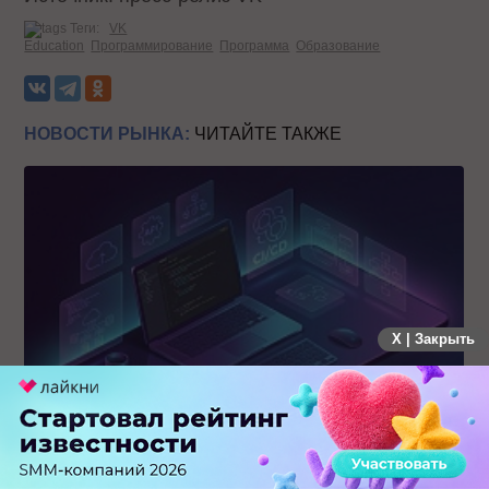
Теги:
VK
Education
Программирование
Программа
Образование
НОВОСТИ РЫНКА:
ЧИТАЙТЕ ТАКЖЕ
X | Закрыть
MAX открывает API и запускает программу поддержки
разработчиков альтернативных клиентов