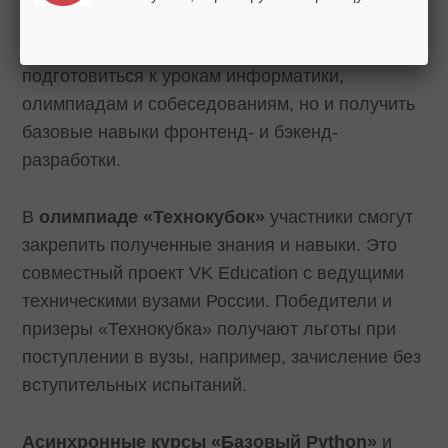
доступны более 150 задач различной
сложности, которые помогут не только
подготовиться к урокам информатики,
олимпиадам и собеседованиям, но и получить
базовые навыки фронтенд- и бэкенд-
разработки.
В
олимпиаде «Технокубок»
участники смогут
закрепить полученные знания и навыки. Это
совместный проект VK Education с ведущими
техническими вузами России. Победители и
призеры «Технокубка» получают льготы при
поступлении в вузы, например, зачисление без
вступительных испытаний.
Асинхронные курсы «Базовый Python»
и