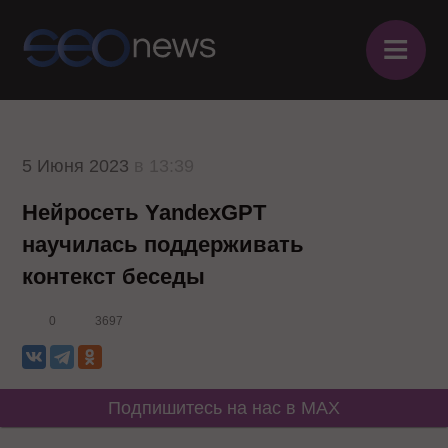
≡
5 Июня 2023
в 13:39
Нейросеть YandexGPT
научилась поддерживать
контекст беседы
0
3697
Подпишитесь на нас в MAX