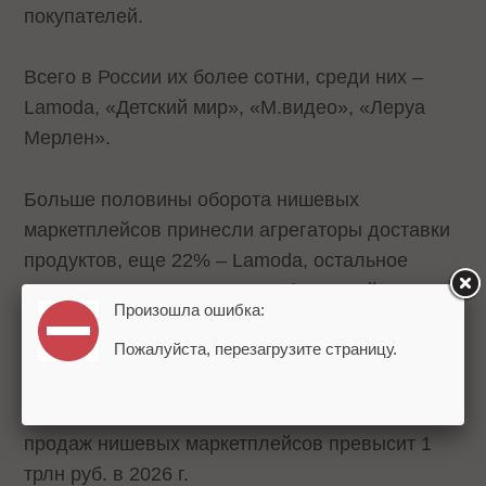
покупателей.
Всего в России их более сотни, среди них –
Lamoda, «Детский мир», «М.видео», «Леруа
Мерлен».
Больше половины оборота нишевых
маркетплейсов принесли агрегаторы доставки
продуктов, еще 22% – Lamoda, остальное
пришлось на других игроков («Детский мир»,
Произошла ошибка:
«М.видео» и проч.), отмечается в
Пожалуйста, перезагрузите страницу.
исследовании.
При сохранении текущих трендов объем
продаж нишевых маркетплейсов превысит 1
трлн руб. в 2026 г.