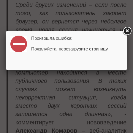
Среди других изменений – если после
того, как пользователь закроет
браузер, он вернется через недолгое
время, новая сессия начинаться не
будет.
Произошла ошибка:
Пожалуйста, перезагрузите страницу.
С осторожностью следует
подходить к ситуациям, когда
компьютер находится в месте
публичного пользования. В таких
случаях может возникнуть
некорректная ситуация, когда
вместо двух коротких сессий
запишется одна длинная
», -
комментирует нововведение
Александр Комаров
– веб-аналитик