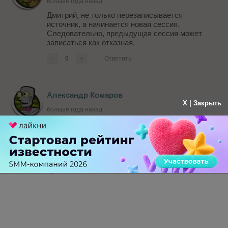
больше года назад
Дмитрий, не только перезаписывается
источник, а начинается новая сессия.
Следовательно, предыдущая сессия может
записаться как отказная.
-
0
+
Ответить
Александр Комаров
X | Закрыть
больше года назад
Представим ситуацию: пользователь дважды
заходит с разных источников и каждый раз
просматривает по одной странице. Ранее это
бы записалось как 1 посещение и 0% отказы. С
новой же системой подсчета этот пользователь
пропишется: 2 визита и 100% отказы
-
0
+
Ответить